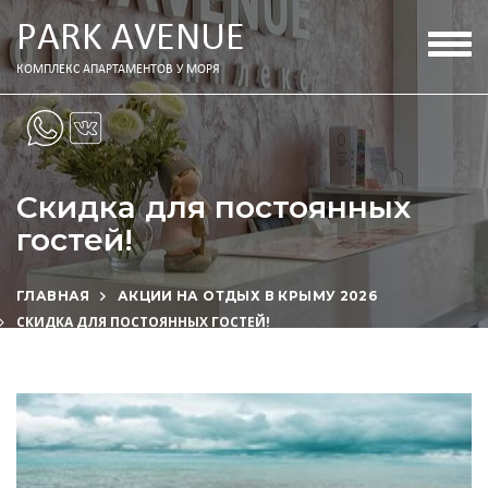
PАRK АVENUE
Togg
navig
КОМПЛЕКС АПАРТАМЕНТОВ У МОРЯ
Скидка для постоянных
гостей!
ГЛАВНАЯ
АКЦИИ НА ОТДЫХ В КРЫМУ 2026
СКИДКА ДЛЯ ПОСТОЯННЫХ ГОСТЕЙ!