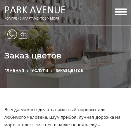
PАRK АVENUE
Togg
navig
КОМПЛЕКС АПАРТАМЕНТОВ У МОРЯ
Заказ цветов
ЗАКАЗ ЦВЕТОВ
ГЛАВНАЯ
УСЛУГИ
Всегда можно сделать приятный сюрприз для
любимого человека. Шум прибоя, лунная дорожка на
море, шелест листьев в парке неподалеку –